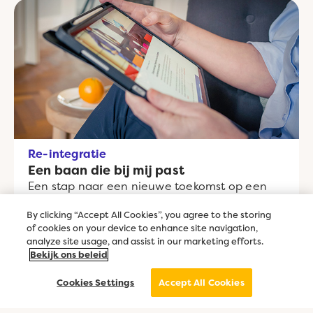
Re-integratie
Een baan die bij mij past
Een stap naar een nieuwe toekomst op een
plek die past bij wie ik nu ben. Met als
By clicking “Accept All Cookies”, you agree to the storing
einddoel: werkplezier.
of cookies on your device to enhance site navigation,
analyze site usage, and assist in our marketing efforts.
Bekijk ons beleid
Cookies Settings
Accept All Cookies