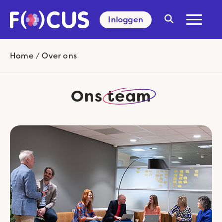
Inloggen
Search
for:
Home
/
Over ons
Ons
team