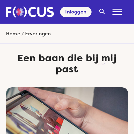
Inloggen
Search
for:
Home
/
Ervaringen
Een baan die bij
mij
past