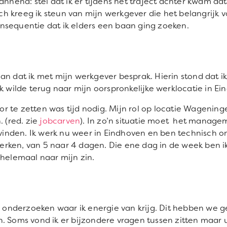
annend: stel dat ik er tijdens het traject achter kwam dat
 kreeg ik steun van mijn werkgever die het belangrijk v
nsequentie dat ik elders een baan ging zoeken.
an dat ik met mijn werkgever besprak. Hierin stond dat 
k wilde terug naar mijn oorspronkelijke werklocatie in Ei
 te zetten was tijd nodig. Mijn rol op locatie Wageninge
(red. zie
jobcarven
). In zo’n situatie moet het managem
nden. Ik werk nu weer in Eindhoven en ben technisch ond
rken, van 5 naar 4 dagen. Die ene dag in de week ben i
 helemaal naar mijn zin.
onderzoeken waar ik energie van krijg. Dit hebben we 
. Soms vond ik er bijzondere vragen tussen zitten maar u