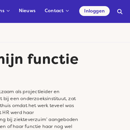
ns
Nieuws
Contact
Inloggen
Searc
for:
ijn functie
rkzaam als projectleider en
t bij een onderzoeksinstituut, zat
k thuis omdat het werk teveel was
t HR werd haar
ng bij ziekteverzuim’ aangeboden
n of haar functie haar nog wel