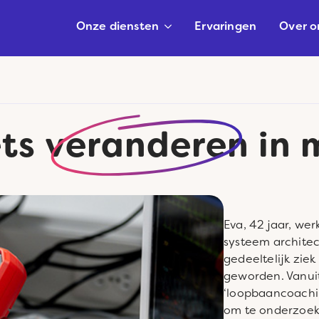
Onze diensten
Ervaringen
Over o
ets
veranderen
in m
Eva, 42 jaar, we
systeem architec
gedeeltelijk zie
geworden. Vanui
‘loopbaancoachi
om te onderzoeke