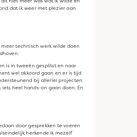
 dit niet meer was wat ik wilde en
ond dat ik weer met plezier aan
ik meer technisch werk wilde doen
ndhoven.
n is in tweeën gesplitst en naar
ent wel akkoord gaan en er is tijd
ersteunend bij allerlei projecten.
k iets heel hands-on gaan doen. En
gedaan door gesprekken te voeren
iteindelijk herkende ik mezelf