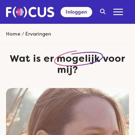
Inloggen
Search
for:
Home
/
Ervaringen
Wat is er
mogelijk
voor
mij?