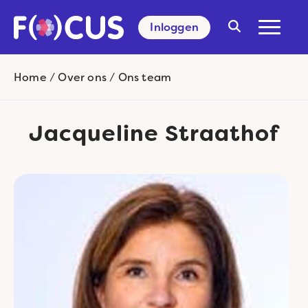
Inloggen
Search
for:
Home
/
Over ons
/
Ons team
Jacqueline Straathof