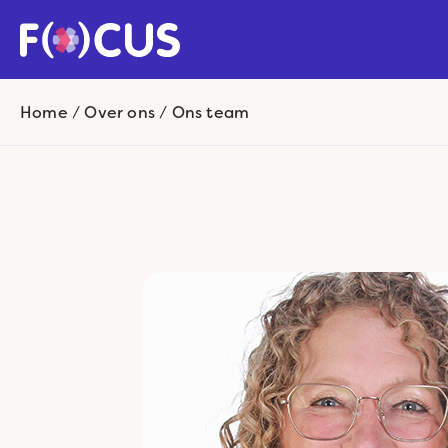
Home
/
Over ons
/
Ons team