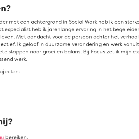
en?
er met een achtergrond in Social Work heb ik een sterk
atiespecialist heb ik jarenlange ervaring in het begelei
leven. Met aandacht voor de persoon achter het verhaal,
ectief. Ik geloof in duurzame verandering en werk vanui
 stappen naar groei en balans. Bij Focus zet ik mijn exp
ssend werk.
rajecten:
mij?
au
bereiken.