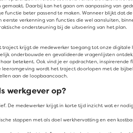
n gemaakt. Daarbij kan het gaan om aanpassing van gedr
e functie beter passend te maken. Wanneer blijkt dat de
n eerste verkenning van functies die wel aansluiten, binn
ktische ondersteuning bij de uitvoering van het plan.
t traject krijgt de medewerker toegang tot onze digitale
elijk onderbouwde en gevalideerde vragenlijsten ontde
haar betekent. Ook vind je er opdrachten, inspirerende 
itale leeromgeving wordt het traject doorlopen met de bij
tellen aan de loopbaancoach.
als werkgever op?
ief. De medewerker krijgt in korte tijd inzicht wat er no
sche stappen met als doel werkhervatting en een kostbaa