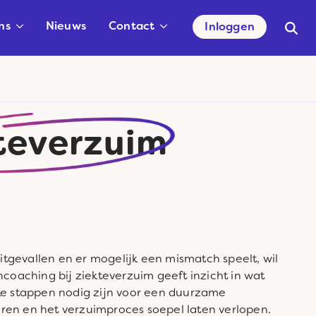
ns
Nieuws
Contact
Inloggen
Searc
for:
teverzuim
gevallen en er mogelijk een mismatch speelt, wil
ncoaching bij ziekteverzuim geeft inzicht in wat
ke stappen nodig zijn voor een duurzame
sturen en het verzuimproces soepel laten verlopen.