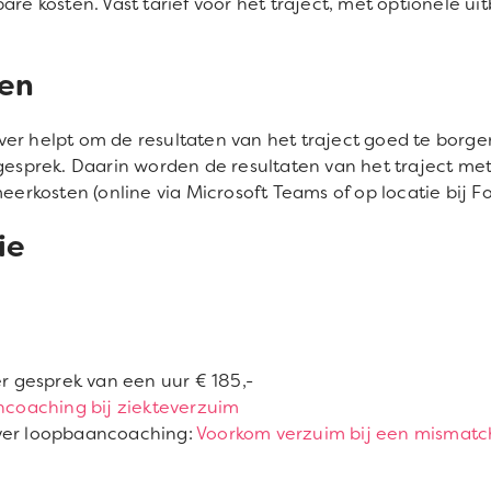
are kosten. Vast tarief voor het traject, met optionele u
ten
ver helpt om de resultaten van het traject goed te bor
iegesprek. Daarin worden de resultaten van het traject m
kosten (online via Microsoft Teams of op locatie bij Foc
ie
er gesprek van een uur € 185,-
coaching bij ziekteverzuim
over loopbaancoaching:
Voorkom verzuim bij een mismatc