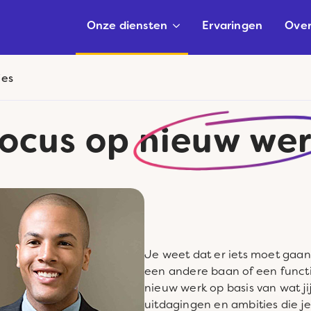
Onze diensten
Ervaringen
Over
ies
ocus op
nieuw we
Je weet dat er iets moet gaan
een andere baan of een functie
nieuw werk op basis van wat ji
uitdagingen en ambities die je