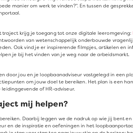
oede manier om werk te vinden?”. En tussen de gesprekke
nportaal.
 traject krijg je toegang tot onze digitale leeromgeving:
woorden van wetenschappelijk onderbouwde vragenlijsten 
en. Ook vind je er inspirerende filmpjes, artikelen en i
elpen je bij het vinden van je weg naar de arbeidsmarkt.
en door jou en je loopbaanadviseur vastgelegd in een pla
ctiepunten om jouw doel te bereiken. Het plan is een ha
e leidinggevende of HR-adviseur.
aject mij helpen?
ereiken. Daarbij leggen we de nadruk op wie jij bent en 
r en de inspiratie en oefeningen in het loopbaanportaal
werk je stap voor stap toe naar jouw stip op de horizon: 