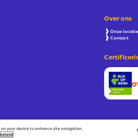
Over ons
Onze locatie
Contact
Certificeri
s on your device to enhance site navigation,
anTotalCare
Algemene voorwaarden
Cookies
Disclaimer
K
 beleid